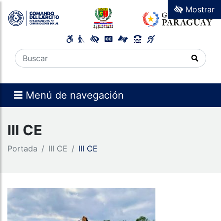
Mostrar
Menú de navegación
III CE
Portada
III CE
III CE