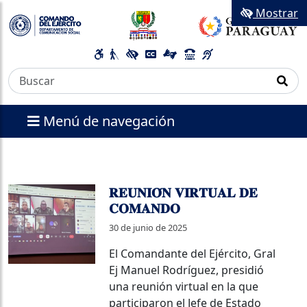
Mostrar
Menú de navegación
𝐑𝐄𝐔𝐍𝐈𝐎́𝐍 𝐕𝐈𝐑𝐓𝐔𝐀𝐋 𝐃𝐄
𝐂𝐎𝐌𝐀𝐍𝐃𝐎
30 de junio de 2025
El Comandante del Ejército, Gral
Ej Manuel Rodríguez, presidió
una reunión virtual en la que
participaron el Jefe de Estado