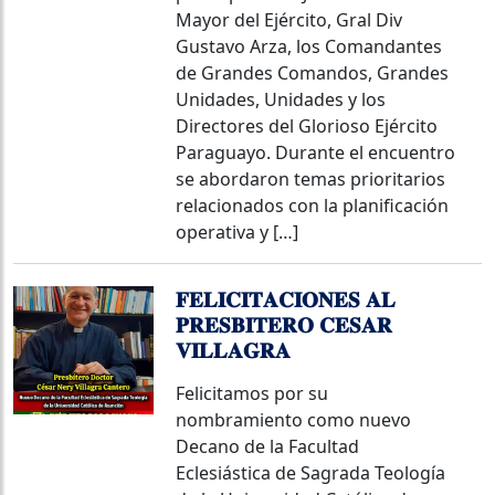
Mayor del Ejército, Gral Div
Gustavo Arza, los Comandantes
de Grandes Comandos, Grandes
Unidades, Unidades y los
Directores del Glorioso Ejército
Paraguayo. Durante el encuentro
se abordaron temas prioritarios
relacionados con la planificación
operativa y […]
𝐅𝐄𝐋𝐈𝐂𝐈𝐓𝐀𝐂𝐈𝐎𝐍𝐄𝐒 𝐀𝐋
𝐏𝐑𝐄𝐒𝐁𝐈𝐓𝐄𝐑𝐎 𝐂𝐄𝐒𝐀𝐑
𝐕𝐈𝐋𝐋𝐀𝐆𝐑𝐀
Felicitamos por su
nombramiento como nuevo
Decano de la Facultad
Eclesiástica de Sagrada Teología