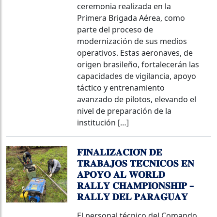
ceremonia realizada en la
Primera Brigada Aérea, como
parte del proceso de
modernización de sus medios
operativos. Estas aeronaves, de
origen brasileño, fortalecerán las
capacidades de vigilancia, apoyo
táctico y entrenamiento
avanzado de pilotos, elevando el
nivel de preparación de la
institución […]
𝐅𝐈𝐍𝐀𝐋𝐈𝐙𝐀𝐂𝐈𝐎́𝐍 𝐃𝐄
𝐓𝐑𝐀𝐁𝐀𝐉𝐎𝐒 𝐓𝐄́𝐂𝐍𝐈𝐂𝐎𝐒 𝐄𝐍
𝐀𝐏𝐎𝐘𝐎 𝐀𝐋 𝐖𝐎𝐑𝐋𝐃
𝐑𝐀𝐋𝐋𝐘 𝐂𝐇𝐀𝐌𝐏𝐈𝐎𝐍𝐒𝐇𝐈𝐏 –
𝐑𝐀𝐋𝐋𝐘 𝐃𝐄𝐋 𝐏𝐀𝐑𝐀𝐆𝐔𝐀𝐘
El personal técnico del Comando