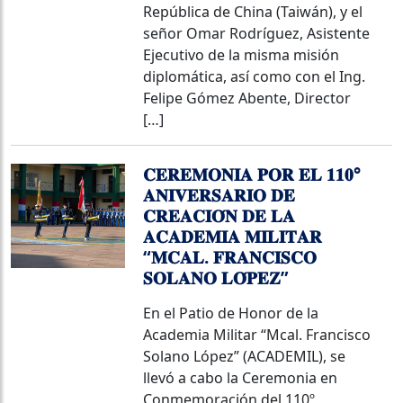
República de China (Taiwán), y el
señor Omar Rodríguez, Asistente
Ejecutivo de la misma misión
diplomática, así como con el Ing.
Felipe Gómez Abente, Director
[…]
𝐂𝐄𝐑𝐄𝐌𝐎𝐍𝐈𝐀 𝐏𝐎𝐑 𝐄𝐋 𝟏𝟏𝟎°
𝐀𝐍𝐈𝐕𝐄𝐑𝐒𝐀𝐑𝐈𝐎 𝐃𝐄
𝐂𝐑𝐄𝐀𝐂𝐈𝐎́𝐍 𝐃𝐄 𝐋𝐀
𝐀𝐂𝐀𝐃𝐄𝐌𝐈𝐀 𝐌𝐈𝐋𝐈𝐓𝐀𝐑
“𝐌𝐂𝐀𝐋. 𝐅𝐑𝐀𝐍𝐂𝐈𝐒𝐂𝐎
𝐒𝐎𝐋𝐀𝐍𝐎 𝐋𝐎́𝐏𝐄𝐙”
En el Patio de Honor de la
Academia Militar “Mcal. Francisco
Solano López” (ACADEMIL), se
llevó a cabo la Ceremonia en
Conmemoración del 110º