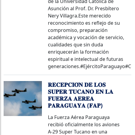
de la Universidad Católica de
Asunción al Prof. Dr. Presbítero
Nery Villagra.Este merecido
reconocimiento es reflejo de su
compromiso, preparación
académica y vocación de servicio,
cualidades que sin duda
enriquecerán la formación
espiritual e intelectual de futuras
generaciones.#EjércitoParaguayo#
𝐑𝐄𝐂𝐄𝐏𝐂𝐈𝐎́𝐍 𝐃𝐄 𝐋𝐎𝐒
𝐒𝐔𝐏𝐄𝐑 𝐓𝐔𝐂𝐀𝐍𝐎 𝐄𝐍 𝐋𝐀
𝐅𝐔𝐄𝐑𝐙𝐀 𝐀𝐄𝐑𝐄𝐀
𝐏𝐀𝐑𝐀𝐆𝐔𝐀𝐘𝐀 (𝐅𝐀𝐏)
La Fuerza Aérea Paraguaya
recibió oficialmente los aviones
A-29 Super Tucano en una