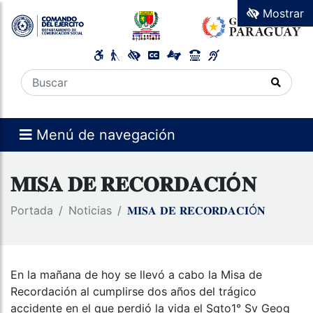
Mostrar
Menú de navegación
𝐌𝐈𝐒𝐀 𝐃𝐄 𝐑𝐄𝐂𝐎𝐑𝐃𝐀𝐂𝐈Ó𝐍
Portada
Noticias
𝐌𝐈𝐒𝐀 𝐃𝐄 𝐑𝐄𝐂𝐎𝐑𝐃𝐀𝐂𝐈Ó𝐍
En la mañana de hoy se llevó a cabo la Misa de
Recordación al cumplirse dos años del trágico
accidente en el que perdió la vida el Sgto1° Sv Geog