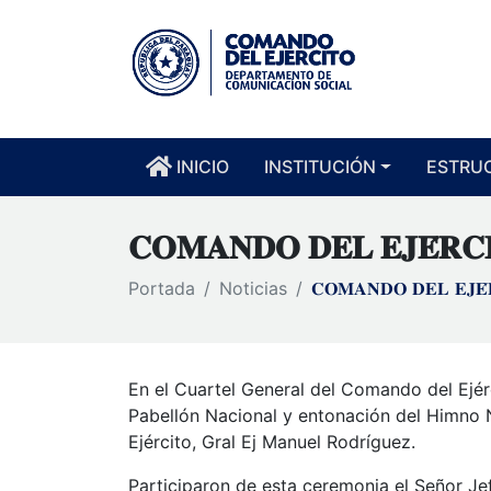
INICIO
INSTITUCIÓN
ESTRU
𝐂𝐎𝐌𝐀𝐍𝐃𝐎 𝐃𝐄𝐋 𝐄𝐉𝐄́𝐑𝐂
Portada
Noticias
𝐂𝐎𝐌𝐀𝐍𝐃𝐎 𝐃𝐄𝐋 𝐄𝐉𝐄́
En el Cuartel General del Comando del Ejér
Pabellón Nacional y entonación del Himno 
Ejército, Gral Ej Manuel Rodríguez.
Participaron de esta ceremonia el Señor Jef