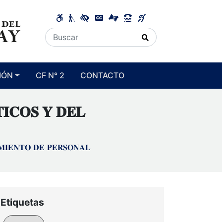
IÓN
CF N° 2
CONTACTO
𝐈𝐂𝐎𝐒 𝐘 𝐃𝐄𝐋
𝐌𝐈𝐄𝐍𝐓𝐎 𝐃𝐄 𝐏𝐄𝐑𝐒𝐎𝐍𝐀𝐋
Etiquetas