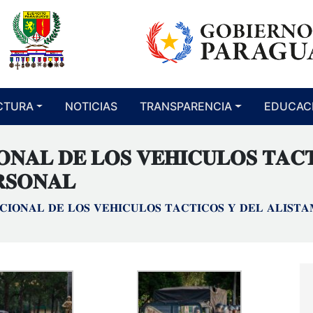
CTURA
NOTICIAS
TRANSPARENCIA
EDUCAC
𝐎𝐍𝐀𝐋 𝐃𝐄 𝐋𝐎𝐒 𝐕𝐄𝐇𝐈𝐂𝐔𝐋𝐎𝐒 𝐓𝐀𝐂
𝐑𝐒𝐎𝐍𝐀𝐋
𝐂𝐈𝐎𝐍𝐀𝐋 𝐃𝐄 𝐋𝐎𝐒 𝐕𝐄𝐇𝐈𝐂𝐔𝐋𝐎𝐒 𝐓𝐀𝐂𝐓𝐈𝐂𝐎𝐒 𝐘 𝐃𝐄𝐋 𝐀𝐋𝐈𝐒𝐓