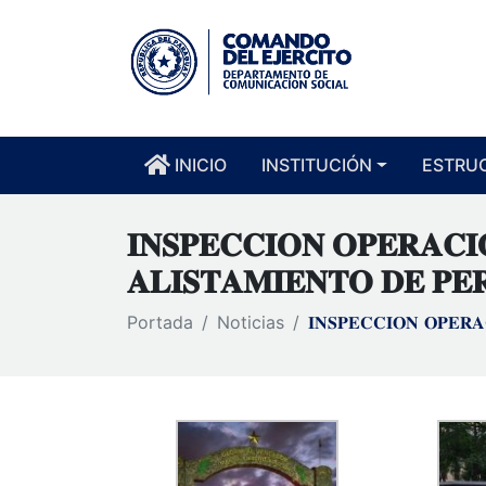
INICIO
INSTITUCIÓN
ESTRU
𝐈𝐍𝐒𝐏𝐄𝐂𝐂𝐈𝐎𝐍 𝐎𝐏𝐄𝐑𝐀𝐂𝐈
𝐀𝐋𝐈𝐒𝐓𝐀𝐌𝐈𝐄𝐍𝐓𝐎 𝐃𝐄 𝐏𝐄
Portada
Noticias
𝐈𝐍𝐒𝐏𝐄𝐂𝐂𝐈𝐎𝐍 𝐎𝐏𝐄𝐑