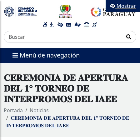
Mostrar
Menú de navegación
𝐂𝐄𝐑𝐄𝐌𝐎𝐍𝐈𝐀 𝐃𝐄 𝐀𝐏𝐄𝐑𝐓𝐔𝐑𝐀
𝐃𝐄𝐋 𝟏° 𝐓𝐎𝐑𝐍𝐄𝐎 𝐃𝐄
𝐈𝐍𝐓𝐄𝐑𝐏𝐑𝐎𝐌𝐎𝐒 𝐃𝐄𝐋 𝐈𝐀𝐄𝐄
Portada
Noticias
𝐂𝐄𝐑𝐄𝐌𝐎𝐍𝐈𝐀 𝐃𝐄 𝐀𝐏𝐄𝐑𝐓𝐔𝐑𝐀 𝐃𝐄𝐋 𝟏° 𝐓𝐎𝐑𝐍𝐄𝐎 𝐃𝐄
𝐈𝐍𝐓𝐄𝐑𝐏𝐑𝐎𝐌𝐎𝐒 𝐃𝐄𝐋 𝐈𝐀𝐄𝐄