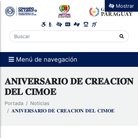
Mostrar
Menú de navegación
𝐀𝐍𝐈𝐕𝐄𝐑𝐒𝐀𝐑𝐈𝐎 𝐃𝐄 𝐂𝐑𝐄𝐀𝐂𝐈𝐎́𝐍
𝐃𝐄𝐋 𝐂𝐈𝐌𝐎𝐄
Portada
Noticias
𝐀𝐍𝐈𝐕𝐄𝐑𝐒𝐀𝐑𝐈𝐎 𝐃𝐄 𝐂𝐑𝐄𝐀𝐂𝐈𝐎́𝐍 𝐃𝐄𝐋 𝐂𝐈𝐌𝐎𝐄